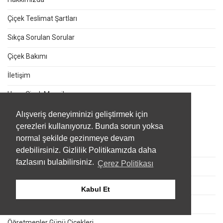
Çiçek Teslimat Şartları
Sıkça Sorulan Sorular
Çiçek Bakımı
İletişim
Hazır Çiçek Mesajları
Alışveriş deneyiminizi geliştirmek için
çerezleri kullanıyoruz. Bunda sorun yoksa
ÖZEL DURUMLAR
normal şekilde gezinmeye devam
Sevgililer Günü Çiçekleri
edebilirsiniz. Gizlilik Politikamızda daha
fazlasını bulabilirsiniz.
Çerez Politikası
Kadınlar Günü Çiçekleri
Anneler Günü Çiçekleri
Kabul Et
Babalar Günü Çiçekleri
Öğretmenler Günü Çiçekleri