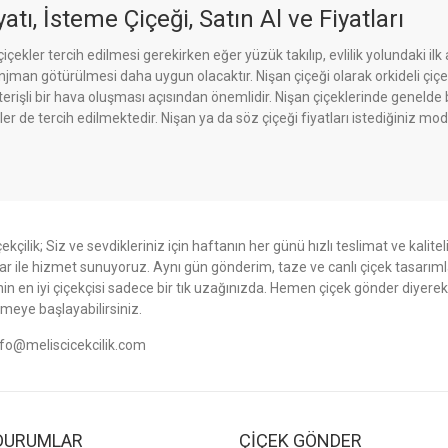
atı, İsteme Çiçeği, Satın Al ve Fiyatları
çekler tercih edilmesi gerekirken eğer yüzük takılıp, evlilik yolundaki il
man götürülmesi daha uygun olacaktır. Nişan çiçeği olarak orkideli çiçek
rişli bir hava oluşması açısından önemlidir. Nişan çiçeklerinde genelde b
er de tercih edilmektedir. Nişan ya da söz çiçeği fiyatları istediğiniz m
ekçilik; Siz ve sevdikleriniz için haftanın her günü hızlı teslimat ve kalitel
ar ile hizmet sunuyoruz. Aynı gün gönderim, taze ve canlı çiçek tasarımla
nin en iyi çiçekçisi sadece bir tık uzağınızda. Hemen çiçek gönder diyerek
meye başlayabilirsiniz.
nfo@meliscicekcilik.com
DURUMLAR
ÇİÇEK GÖNDER