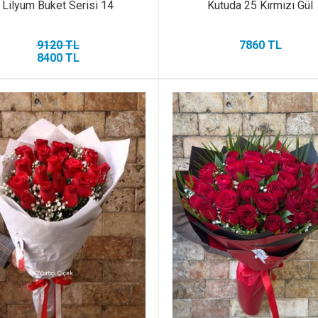
Lilyum Buket Serisi 14
Kutuda 25 Kırmızı Gül
9120 TL
7860 TL
8400 TL