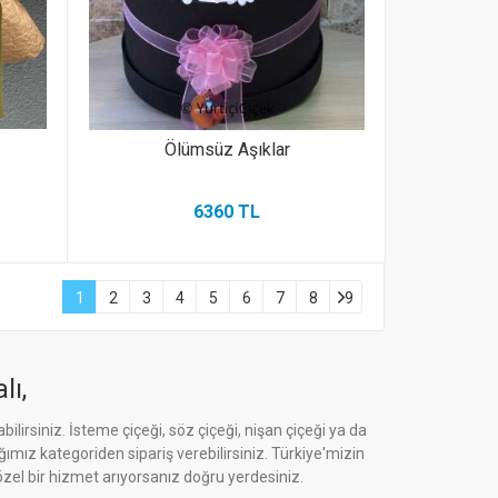
Ölümsüz Aşıklar
6360 TL
1
2
3
4
5
6
7
8
9
lı,
bilirsiniz. İsteme çiçeği, söz çiçeği, nişan çiçeği ya da
ğımız kategoriden sipariş verebilirsiniz. Türkiye'mizin
zel bir hizmet arıyorsanız doğru yerdesiniz.