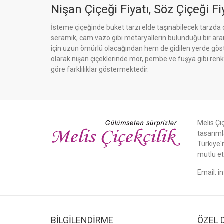
Nişan Çiçeği Fiyatı, Söz Çiçeği Fiy
İsteme çiçeğinde buket tarzı elde taşınabilecek tarzda çi
seramik, cam vazo gibi metaryallerin bulunduğu bir aranj
için uzun ömürlü olacağından hem de gidilen yerde göste
olarak nişan çiçeklerinde mor, pembe ve fuşya gibi renkl
göre farklılıklar göstermektedir.
Melis Çiç
tasarıml
Türkiye'
mutlu et
Email:
i
BİLGİLENDİRME
ÖZEL 