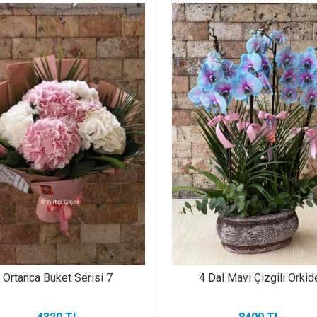
Ortanca Buket Serisi 7
4 Dal Mavi Çizgili Orkid