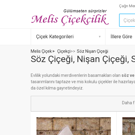
Çağrı Mer
Çiçek Kategorileri
İllere Göre
Melis Çiçek
Çiçekçi
>>
Söz Nişan Çiçeği
Söz Çiçeği, Nişan Çiçeği,
Evlilik yolundaki merdivenlerin basamakları olan
söz ve
tasarımlarını taptaze ve mis kokulu çiçekler ile hazırlay
da özel kılma gayretindeyiz.
Daha f