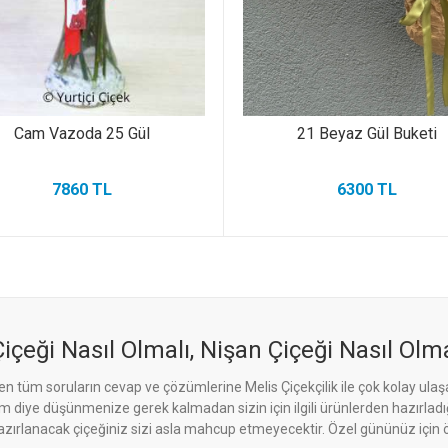
Cam Vazoda 25 Gül
21 Beyaz Gül Buketi
7860 TL
6300 TL
içeği Nasıl Olmalı, Nişan Çiçeği Nasıl Olma
elen tüm soruların cevap ve çözümlerine Melis Çiçekçilik ile çok kolay ulaşa
lirim diye düşünmenize gerek kalmadan sizin için ilgili ürünlerden hazırladı
zırlanacak çiçeğiniz sizi asla mahcup etmeyecektir. Özel gününüz için ö