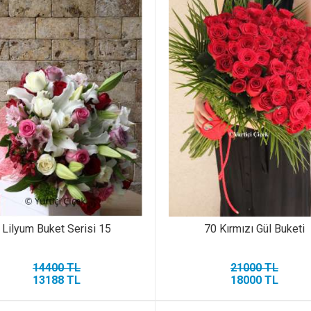
Lilyum Buket Serisi 15
70 Kırmızı Gül Buketi
14400 TL
21000 TL
13188 TL
18000 TL