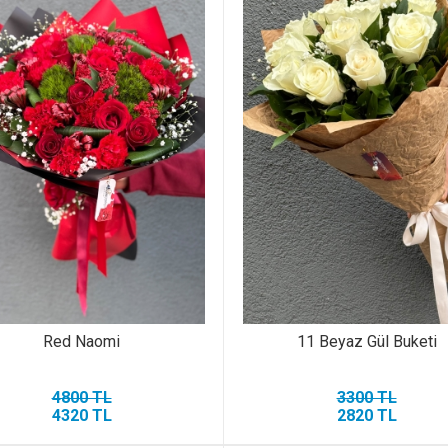
Red Naomi
11 Beyaz Gül Buketi
4800 TL
3300 TL
4320 TL
2820 TL