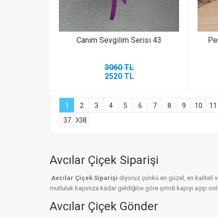
Canım Sevgilim Serisi 43
Pe
3060 TL
2520 TL
1
2
3
4
5
6
7
8
9
10
11
37
38
Avcılar Çiçek Siparişi
Avcılar Çiçek Siparişi
diyoruz çünkü en güzel, en kaliteli 
mutluluk kapınıza kadar geldiğine göre şimdi kapıyı açıp onlar
Avcılar Çiçek Gönder