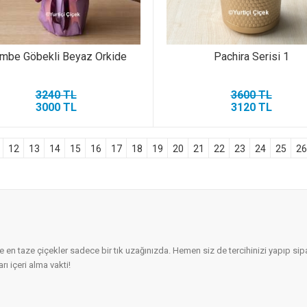
mbe Göbekli Beyaz Orkide
Pachira Serisi 1
3240 TL
3600 TL
3000 TL
3120 TL
12
13
14
15
16
17
18
19
20
21
22
23
24
25
26
ve en taze çiçekler sadece bir tık uzağınızda. Hemen siz de tercihinizi yapıp s
ı içeri alma vakti!