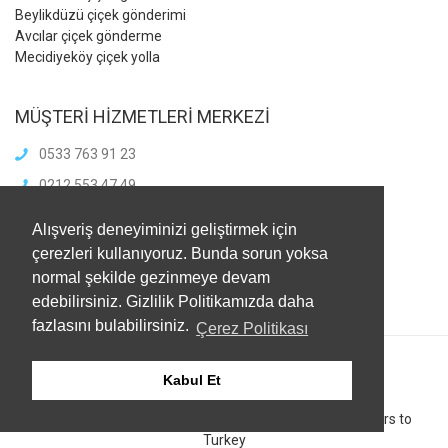
Beylikdüzü çiçek gönderimi
Avcılar çiçek gönderme
Mecidiyeköy çiçek yolla
MÜŞTERİ HİZMETLERİ MERKEZİ
0533 763 91 23
0212 553 47 49
Whatsapp : 0533 763 91 23
Alışveriş deneyiminizi geliştirmek için
info@meliscicekcilik.com
çerezleri kullanıyoruz. Bunda sorun yoksa
normal şekilde gezinmeye devam
Haftaiçi :8.00-21.00
HaftaSonu:8.00-21.00
edebilirsiniz. Gizlilik Politikamızda daha
fazlasını bulabilirsiniz.
Çerez Politikası
Kabul Et
© 2026 Melis Çiçekçilik Tüm Hakları Saklıdır.
Send Flowers to
Turkey