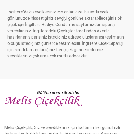
İngiltere'deki sevdikleriniz için onları özel hissettirecek,
gönlünüzde hissettiğiniz sevgiyi gönlüne aktarabileceğiniz bir
çiçek için İngiltere Hediye Gönderme sayfamızdan sipariş
verebilirsiniz. İngilteredeki Çiçekçiler tarafından özenle
hazırlanan siparişiniz istediğiniz adrese uluslararası teslimatın
olduğu istediğiniz günlerde teslim edilir. İngiltere Çiçek Siparişi
için şimdi tamamladığınız her çiçek gönderimleriniz
sevdiklerinizi çok ama çok mutlu edecektir.
Melis Çiçekçilik; Siz ve sevdikleriniz için haftanın her günü hızlı
teslimat ve kaliteli tasarımlar ile hizmet sunuyoruz. Aynı gün