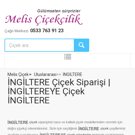
0533 763 91 23
Çağrı Merkezi:
Melis Çiçek
Uluslararası
>>
İNGİLTERE
İNGİLTERE Çiçek Siparişi |
İNGİLTEREYE Çiçek
İNGİLTERE
İNGİLTERE
çiçek
siparişinizi taze ve kaliteli çiçek modellerinden vermek için
İNGİLTERE
doğru çiçekçi sitesindesiniz. Sizin için seçtiğimiz
çiçek
çeşitlerimiz
İNGİLTEREYE
aşağıda sunulmuştur.
çiçek gönderim
lerinizde çiçeklerinizin