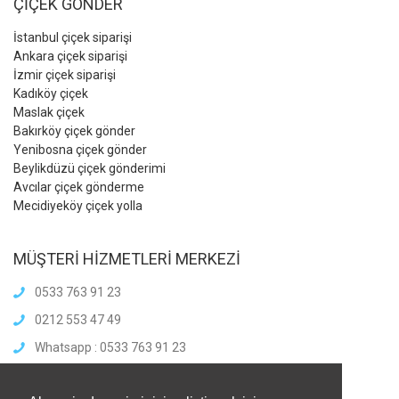
ÇİÇEK GÖNDER
İstanbul çiçek siparişi
Ankara çiçek siparişi
İzmir çiçek siparişi
Kadıköy çiçek
Maslak çiçek
Bakırköy çiçek gönder
Yenibosna çiçek gönder
Beylikdüzü çiçek gönderimi
Avcılar çiçek gönderme
Mecidiyeköy çiçek yolla
MÜŞTERİ HİZMETLERİ MERKEZİ
0533 763 91 23
0212 553 47 49
Whatsapp : 0533 763 91 23
info@meliscicekcilik.com