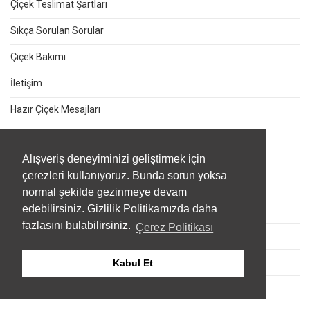
Çiçek Teslimat Şartları
Sıkça Sorulan Sorular
Çiçek Bakımı
İletişim
Hazır Çiçek Mesajları
ÖZEL DURUMLAR
Alışveriş deneyiminizi geliştirmek için
çerezleri kullanıyoruz. Bunda sorun yoksa
Sevgililer Günü Çiçekleri
normal şekilde gezinmeye devam
edebilirsiniz. Gizlilik Politikamızda daha
Kadınlar Günü Çiçekleri
fazlasını bulabilirsiniz.
Çerez Politikası
Anneler Günü Çiçekleri
Babalar Günü Çiçekleri
Kabul Et
Öğretmenler Günü Çiçekleri