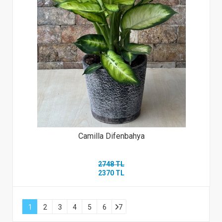
Camilla Difenbahya
2748 TL
2370 TL
1
2
3
4
5
6
7