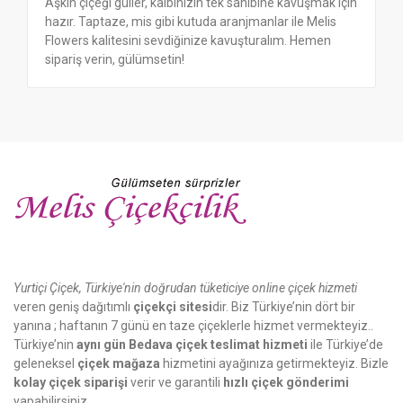
Aşkın çiçeği güller, kalbinizin tek sahibine kavuşmak için
hazır. Taptaze, mis gibi kutuda aranjmanlar ile Melis
Flowers kalitesini sevdiğinize kavuşturalım. Hemen
sipariş verin, gülümsetin!
Yurtiçi Çiçek, Türkiye'nin doğrudan tüketiciye online çiçek hizmeti
veren geniş dağıtımlı
çiçekçi sitesi
dir. Biz Türkiye’nin dört bir
yanına ; haftanın 7 günü en taze çiçeklerle hizmet vermekteyiz..
Türkiye’nin
aynı gün Bedava çiçek teslimat hizmeti
ile Türkiye’de
geleneksel
çiçek mağaza
hizmetini ayağınıza getirmekteyiz. Bizle
kolay çiçek siparişi
verir ve garantili
hızlı çiçek gönderimi
yapabilirsiniz.