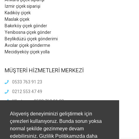
İzmir çiçek siparişi
Kadıköy çiçek
Maslak çiçek
Bakırköy çiçek gönder
Yenibosna çiçek gönder
Beylikdüzü çiçek gönderimi
Avcılar çiçek gönderme
Mecidiyeköy çiçek yolla
MÜŞTERİ HİZMETLERİ MERKEZİ
0533 763 91 23
0212 553 47 49
Whatsapp: 0533 763 91 23
info@meliscicekcilik.com
Alışveriş deneyiminizi geliştirmek için
Haftaiçi :8.00-21.00
çerezleri kullanıyoruz. Bunda sorun yoksa
HaftaSonu:8.00-21.00
normal şekilde gezinmeye devam
edebilirsiniz. Gizlilik Politikamızda daha