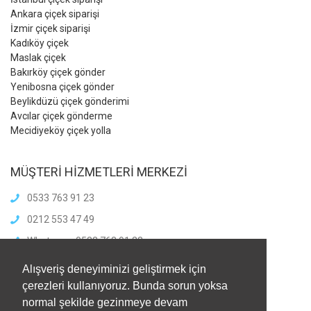
Ankara çiçek siparişi
İzmir çiçek siparişi
Kadıköy çiçek
Maslak çiçek
Bakırköy çiçek gönder
Yenibosna çiçek gönder
Beylikdüzü çiçek gönderimi
Avcılar çiçek gönderme
Mecidiyeköy çiçek yolla
MÜŞTERİ HİZMETLERİ MERKEZİ
0533 763 91 23
0212 553 47 49
Whatsapp: 0533 763 91 23
info@meliscicekcilik.com
Alışveriş deneyiminizi geliştirmek için
Haftaiçi :8.00-21.00
çerezleri kullanıyoruz. Bunda sorun yoksa
HaftaSonu:8.00-21.00
normal şekilde gezinmeye devam