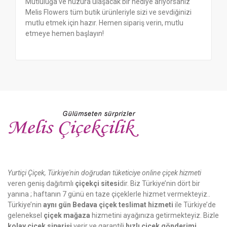
Mutluluğa ve huzura ulaşacak bir hediye arıyorsanız
Melis Flowers tüm butik ürünleriyle sizi ve sevdiğinizi
mutlu etmek için hazır. Hemen sipariş verin, mutlu
etmeye hemen başlayın!
Yurtiçi Çiçek, Türkiye'nin doğrudan tüketiciye online çiçek hizmeti
veren geniş dağıtımlı
çiçekçi sitesi
dir. Biz Türkiye’nin dört bir
yanına ; haftanın 7 günü en taze çiçeklerle hizmet vermekteyiz..
Türkiye’nin
aynı gün Bedava çiçek teslimat hizmeti
ile Türkiye’de
geleneksel
çiçek mağaza
hizmetini ayağınıza getirmekteyiz. Bizle
kolay çiçek siparişi
verir ve garantili
hızlı çiçek gönderimi