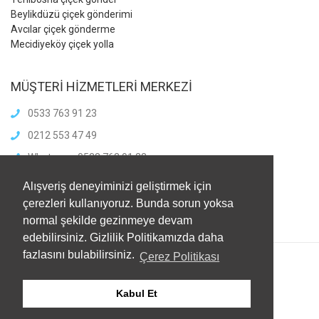
Beylikdüzü çiçek gönderimi
Avcılar çiçek gönderme
Mecidiyeköy çiçek yolla
MÜŞTERİ HİZMETLERİ MERKEZİ
0533 763 91 23
0212 553 47 49
Whatsapp: 0533 763 91 23
info@meliscicekcilik.com
Alışveriş deneyiminizi geliştirmek için
Haftaiçi :8.00-21.00
çerezleri kullanıyoruz. Bunda sorun yoksa
HaftaSonu:8.00-21.00
normal şekilde gezinmeye devam
edebilirsiniz. Gizlilik Politikamızda daha
fazlasını bulabilirsiniz.
Çerez Politikası
Kabul Et
© 2021
Melis Çiçekçilik
. Tüm Hakları Saklıdır