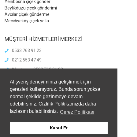
Yenibosna çiçek gönder
Beylikdüzü çiçek gönderimi
Avcılar çiçek gönderme
Mecidiyeköy çiçek yolla
MÜŞTERİ HİZMETLERİ MERKEZİ
0533 763 91 23
0212 553 47 49
Whatsapp: 0533 763 91 23
info@meliscicekcilik.com
Alışveriş deneyiminizi geliştirmek için
Haftaiçi :8.00-21.00
çerezleri kullanıyoruz. Bunda sorun yoksa
HaftaSonu:8.00-21.00
normal şekilde gezinmeye devam
edebilirsiniz. Gizlilik Politikamızda daha
fazlasını bulabilirsiniz.
Çerez Politikası
Kabul Et
© 2021
Melis Çiçekçilik
. Tüm Hakları Saklıdır