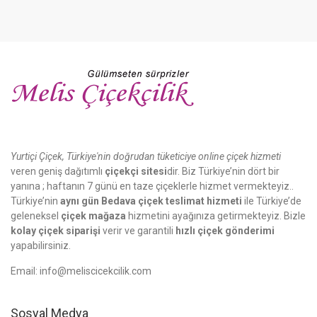
Yurtiçi Çiçek, Türkiye'nin doğrudan tüketiciye online çiçek hizmeti
veren geniş dağıtımlı
çiçekçi sitesi
dir. Biz Türkiye’nin dört bir
yanına ; haftanın 7 günü en taze çiçeklerle hizmet vermekteyiz..
Türkiye’nin
aynı gün Bedava çiçek teslimat hizmeti
ile Türkiye’de
geleneksel
çiçek mağaza
hizmetini ayağınıza getirmekteyiz. Bizle
kolay çiçek siparişi
verir ve garantili
hızlı çiçek gönderimi
yapabilirsiniz.
Email:
info@meliscicekcilik.com
Sosyal Medya