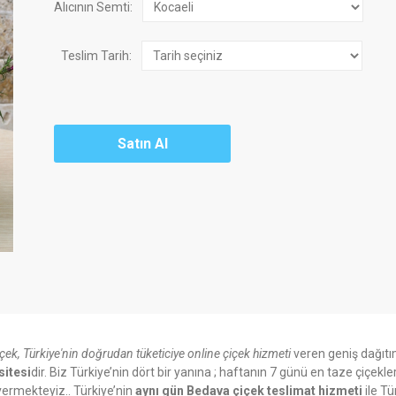
Alıcının Semti:
Teslim Tarih:
içek, Türkiye'nin doğrudan tüketiciye online çiçek hizmeti
veren geniş dağıtı
sitesi
dir. Biz Türkiye’nin dört bir yanına ; haftanın 7 günü en taze çiçekle
ermekteyiz.. Türkiye’nin
aynı gün Bedava çiçek teslimat hizmeti
ile Tü