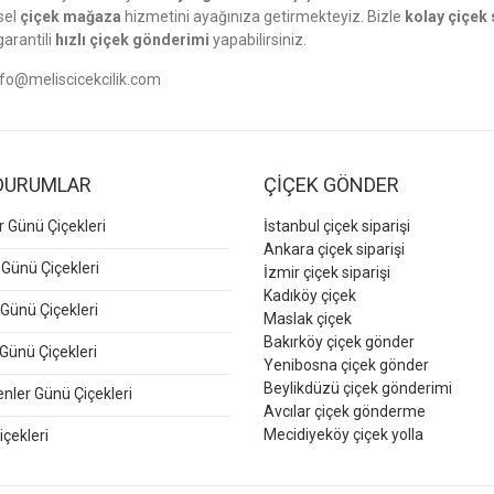
sel
çiçek mağaza
hizmetini ayağınıza getirmekteyiz. Bizle
kolay çiçek 
garantili
hızlı çiçek gönderimi
yapabilirsiniz.
nfo@meliscicekcilik.com
DURUMLAR
ÇİÇEK GÖNDER
er Günü Çiçekleri
İstanbul çiçek siparişi
Ankara çiçek siparişi
 Günü Çiçekleri
İzmir çiçek siparişi
Kadıköy çiçek
Günü Çiçekleri
Maslak çiçek
Bakırköy çiçek gönder
Günü Çiçekleri
Yenibosna çiçek gönder
Beylikdüzü çiçek gönderimi
ler Günü Çiçekleri
Avcılar çiçek gönderme
Mecidiyeköy çiçek yolla
içekleri