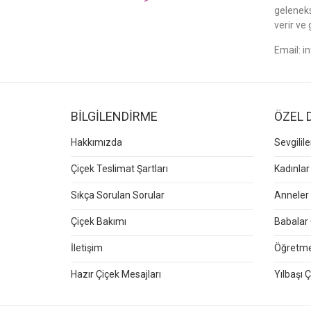
gelenek
verir ve 
Email:
i
BİLGİLENDİRME
ÖZEL 
Hakkımızda
Sevgilil
Çiçek Teslimat Şartları
Kadınlar
Sıkça Sorulan Sorular
Anneler 
Çiçek Bakımı
Babalar 
İletişim
Öğretmen
Hazır Çiçek Mesajları
Yılbaşı Ç