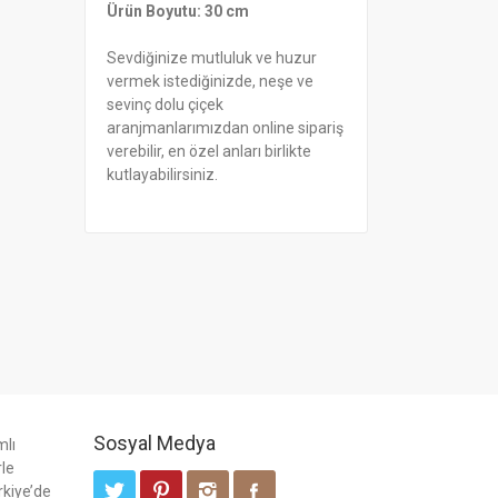
Ürün Boyutu: 30 cm
Sevdiğinize mutluluk ve huzur
vermek istediğinizde, neşe ve
sevinç dolu çiçek
aranjmanlarımızdan online sipariş
verebilir, en özel anları birlikte
kutlayabilirsiniz.
Sosyal Medya
mlı
rle
rkiye’de