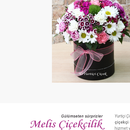
Yurtiçi Ç
çiçekçi 
hizmet v