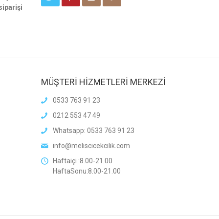
siparişi
MÜŞTERİ HİZMETLERİ MERKEZİ
0533 763 91 23
0212 553 47 49
Whatsapp: 0533 763 91 23
info@meliscicekcilik.com
Haftaiçi :8.00-21.00
HaftaSonu:8.00-21.00