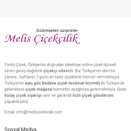
Yurtiçi Çiçek, Türkiye'nin doğrudan tüketiciye online çiçek hizmeti
veren geniş dağıtımlı
çiçekçi sitesi
dir. Biz Türkiye’nin dört bir
yanına ; haftanın 7 günü en taze çiçeklerle hizmet vermekteyiz..
Türkiye’nin
aynı gün Bedava çiçek teslimat hizmeti
ile Türkiye’de
geleneksel
çiçek mağaza
hizmetini ayağınıza getirmekteyiz. Bizle
kolay çiçek siparişi
verir ve garantili
hızlı çiçek gönderimi
yapabilirsiniz.
Email:
info@meliscicekcilik.com
Sosyal Medya