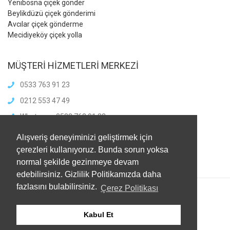
Yenibosna çiçek gönder
Beylikdüzü çiçek gönderimi
Avcılar çiçek gönderme
Mecidiyeköy çiçek yolla
MÜŞTERİ HİZMETLERİ MERKEZİ
0533 763 91 23
0212 553 47 49
Whatsapp: 0533 763 91 23
info@meliscicekcilik.com
Alışveriş deneyiminizi geliştirmek için
Haftaiçi :8.00-21.00
çerezleri kullanıyoruz. Bunda sorun yoksa
HaftaSonu:8.00-21.00
normal şekilde gezinmeye devam
edebilirsiniz. Gizlilik Politikamızda daha
fazlasını bulabilirsiniz.
Çerez Politikası
Kabul Et
© 2021
Melis Çiçekçilik
. Tüm Hakları Saklıdır