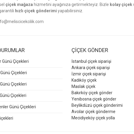
sel
çiçek mağaza
hizmetini ayağınıza getirmekteyiz. Bizle
kolay çiçek 
garantili
hızlı çiçek gönderimi
yapabilirsiniz.
nfo@meliscicekcilik.com
DURUMLAR
ÇİÇEK GÖNDER
er Günü Çiçekleri
İstanbul çiçek siparişi
Ankara çiçek siparişi
 Günü Çiçekleri
İzmir çiçek siparişi
Kadıköy çiçek
Günü Çiçekleri
Maslak çiçek
Bakırköy çiçek gönder
Günü Çiçekleri
Yenibosna çiçek gönder
Beylikdüzü çiçek gönderimi
ler Günü Çiçekleri
Avcılar çiçek gönderme
Mecidiyeköy çiçek yolla
içekleri