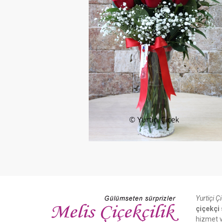
Yurtiçi Ç
çiçekçi 
hizmet v