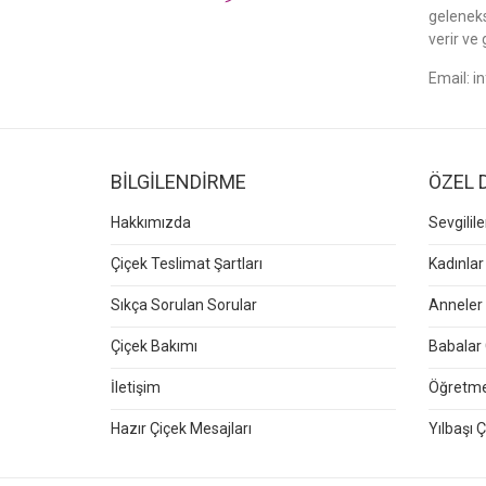
gelenek
verir ve 
Email:
i
BİLGİLENDİRME
ÖZEL 
Hakkımızda
Sevgilil
Çiçek Teslimat Şartları
Kadınlar
Sıkça Sorulan Sorular
Anneler 
Çiçek Bakımı
Babalar 
İletişim
Öğretmen
Hazır Çiçek Mesajları
Yılbaşı Ç