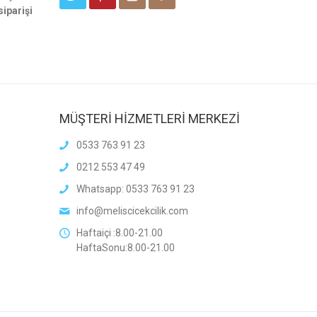
siparişi
MÜŞTERİ HİZMETLERİ MERKEZİ
0533 763 91 23
0212 553 47 49
Whatsapp: 0533 763 91 23
info@meliscicekcilik.com
Haftaiçi :8.00-21.00
HaftaSonu:8.00-21.00