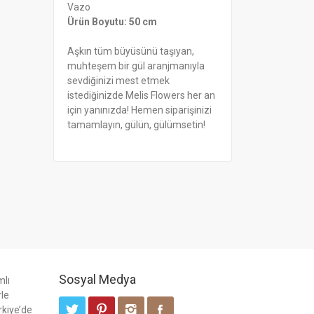
Vazo
Ürün Boyutu: 50 cm
Aşkın tüm büyüsünü taşıyan,
muhteşem bir gül aranjmanıyla
sevdiğinizi mest etmek
istediğinizde Melis Flowers her an
için yanınızda! Hemen siparişinizi
tamamlayın, gülün, gülümsetin!
Sosyal Medya
mlı
rle
rkiye’de