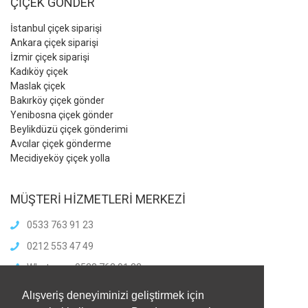
ÇİÇEK GÖNDER
İstanbul çiçek siparişi
Ankara çiçek siparişi
İzmir çiçek siparişi
Kadıköy çiçek
Maslak çiçek
Bakırköy çiçek gönder
Yenibosna çiçek gönder
Beylikdüzü çiçek gönderimi
Avcılar çiçek gönderme
Mecidiyeköy çiçek yolla
MÜŞTERİ HİZMETLERİ MERKEZİ
0533 763 91 23
0212 553 47 49
Whatsapp: 0533 763 91 23
info@meliscicekcilik.com
Alışveriş deneyiminizi geliştirmek için