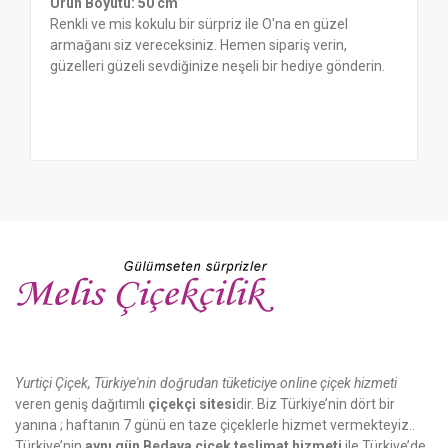
Ürün Boyutu: 50 cm
Renkli ve mis kokulu bir sürpriz ile O'na en güzel
armağanı siz vereceksiniz. Hemen sipariş verin,
güzelleri güzeli sevdiğinize neşeli bir hediye gönderin.
Yurtiçi Çiçek, Türkiye'nin doğrudan tüketiciye online çiçek hizmeti
veren geniş dağıtımlı
çiçekçi sitesi
dir. Biz Türkiye’nin dört bir
yanına ; haftanın 7 günü en taze çiçeklerle hizmet vermekteyiz..
Türkiye’nin
aynı gün Bedava çiçek teslimat hizmeti
ile Türkiye’de