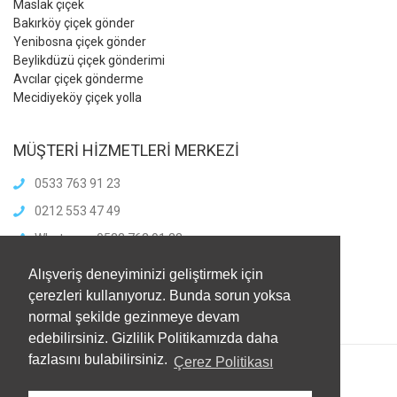
Maslak çiçek
Bakırköy çiçek gönder
Yenibosna çiçek gönder
Beylikdüzü çiçek gönderimi
Avcılar çiçek gönderme
Mecidiyeköy çiçek yolla
MÜŞTERİ HİZMETLERİ MERKEZİ
0533 763 91 23
0212 553 47 49
Whatsapp: 0533 763 91 23
info@meliscicekcilik.com
Alışveriş deneyiminizi geliştirmek için
Haftaiçi :8.00-21.00
çerezleri kullanıyoruz. Bunda sorun yoksa
HaftaSonu:8.00-21.00
normal şekilde gezinmeye devam
edebilirsiniz. Gizlilik Politikamızda daha
fazlasını bulabilirsiniz.
Çerez Politikası