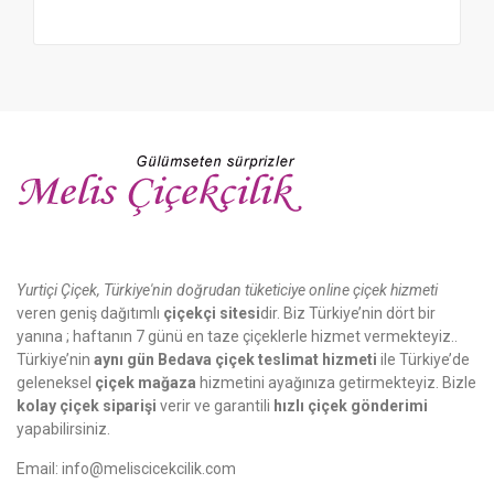
Yurtiçi Çiçek, Türkiye'nin doğrudan tüketiciye online çiçek hizmeti
veren geniş dağıtımlı
çiçekçi sitesi
dir. Biz Türkiye’nin dört bir
yanına ; haftanın 7 günü en taze çiçeklerle hizmet vermekteyiz..
Türkiye’nin
aynı gün Bedava çiçek teslimat hizmeti
ile Türkiye’de
geleneksel
çiçek mağaza
hizmetini ayağınıza getirmekteyiz. Bizle
kolay çiçek siparişi
verir ve garantili
hızlı çiçek gönderimi
yapabilirsiniz.
Email:
info@meliscicekcilik.com