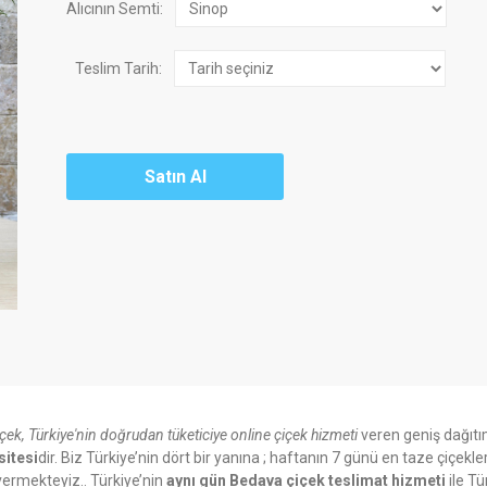
Alıcının Semti:
Teslim Tarih:
içek, Türkiye'nin doğrudan tüketiciye online çiçek hizmeti
veren geniş dağıtı
sitesi
dir. Biz Türkiye’nin dört bir yanına ; haftanın 7 günü en taze çiçekle
ermekteyiz.. Türkiye’nin
aynı gün Bedava çiçek teslimat hizmeti
ile Tü