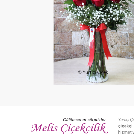
Yurtiçi Ç
çiçekçi 
hizmet v