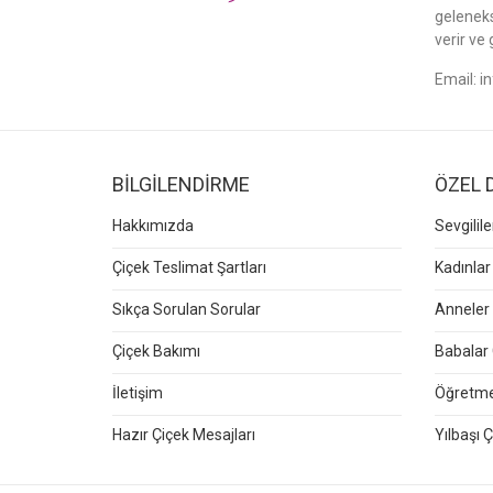
gelenek
verir ve 
Email:
i
BİLGİLENDİRME
ÖZEL 
Hakkımızda
Sevgilil
Çiçek Teslimat Şartları
Kadınlar
Sıkça Sorulan Sorular
Anneler 
Çiçek Bakımı
Babalar 
İletişim
Öğretmen
Hazır Çiçek Mesajları
Yılbaşı Ç