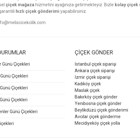
sel
çiçek mağaza
hizmetini ayağınıza getirmekteyiz. Bizle
kolay çiçek 
garantili
hızlı çiçek gönderimi
yapabilirsiniz.
nfo@meliscicekcilik.com
DURUMLAR
ÇİÇEK GÖNDER
er Günü Çiçekleri
İstanbul çiçek siparişi
Ankara çiçek siparişi
 Günü Çiçekleri
İzmir çiçek siparişi
Kadıköy çiçek
Günü Çiçekleri
Maslak çiçek
Bakırköy çiçek gönder
Günü Çiçekleri
Yenibosna çiçek gönder
Beylikdüzü çiçek gönderimi
ler Günü Çiçekleri
Avcılar çiçek gönderme
Mecidiyeköy çiçek yolla
içekleri