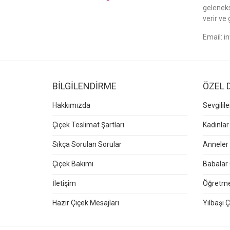
gelenek
verir ve 
Email:
i
BİLGİLENDİRME
ÖZEL 
Hakkımızda
Sevgilil
Çiçek Teslimat Şartları
Kadınlar
Sıkça Sorulan Sorular
Anneler 
Çiçek Bakımı
Babalar 
İletişim
Öğretmen
Hazır Çiçek Mesajları
Yılbaşı Ç