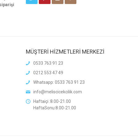
siparişi
MÜŞTERİ HİZMETLERİ MERKEZİ
0533 763 91 23
0212 553 47 49
Whatsapp: 0533 763 91 23
info@meliscicekcilik.com
Haftaiçi :8.00-21.00
HaftaSonu:8.00-21.00