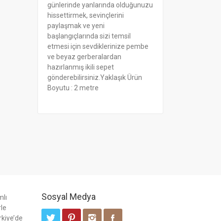
günlerinde yanlarında olduğunuzu
hissettirmek, sevinçlerini
paylaşmak ve yeni
başlangıçlarında sizi temsil
etmesi için sevdiklerinize pembe
ve beyaz gerberalardan
hazırlanmış ikili sepet
gönderebilirsiniz.Yaklaşık Ürün
Boyutu : 2 metre
Sosyal Medya
mlı
rle
rkiye’de