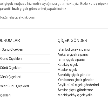
sel
çiçek mağaza
hizmetini ayağınıza getirmekteyiz. Bizle
kolay çiçek 
garantili
hızlı çiçek gönderimi
yapabilirsiniz.
nfo@meliscicekcilik.com
DURUMLAR
ÇİÇEK GÖNDER
er Günü Çiçekleri
İstanbul çiçek siparişi
Ankara çiçek siparişi
 Günü Çiçekleri
İzmir çiçek siparişi
Kadıköy çiçek
Günü Çiçekleri
Maslak çiçek
Bakırköy çiçek gönder
Günü Çiçekleri
Yenibosna çiçek gönder
Beylikdüzü çiçek gönderimi
ler Günü Çiçekleri
Avcılar çiçek gönderme
Mecidiyeköy çiçek yolla
içekleri