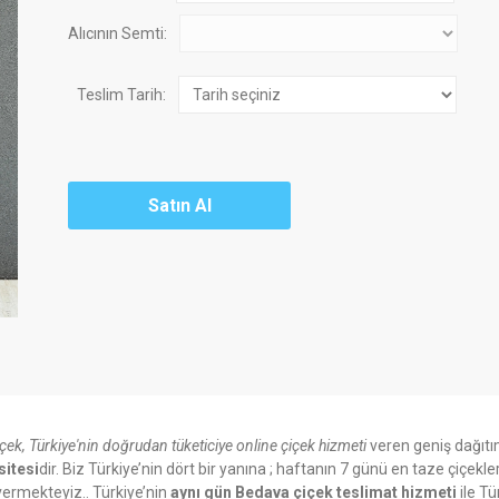
Alıcının Semti:
Teslim Tarih:
içek, Türkiye'nin doğrudan tüketiciye online çiçek hizmeti
veren geniş dağıtı
sitesi
dir. Biz Türkiye’nin dört bir yanına ; haftanın 7 günü en taze çiçekle
ermekteyiz.. Türkiye’nin
aynı gün Bedava çiçek teslimat hizmeti
ile Tü