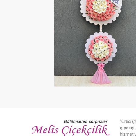
Yurtiçi Ç
çiçekçi 
hizmet v