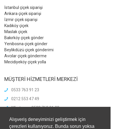
İstanbul çiçek siparişi
Ankara çiçek siparişi
İzmir çiçek siparişi
Kadıköy çiçek
Maslak çiçek
Bakırköy çiçek gönder
Yenibosna çiçek gönder
Beylikdüzü çiçek gönderimi
Avcılar çiçek gönderme
Mecidiyeköy çiçek yolla
MÜŞTERİ HİZMETLERİ MERKEZİ
0533 763 91 23
0212 553 47 49
Whatsapp: 0533 763 91 23
info@meliscicekcilik.com
Alışveriş deneyiminizi geliştirmek için
Haftaiçi :8.00-21.00
çerezleri kullanıyoruz. Bunda sorun yoksa