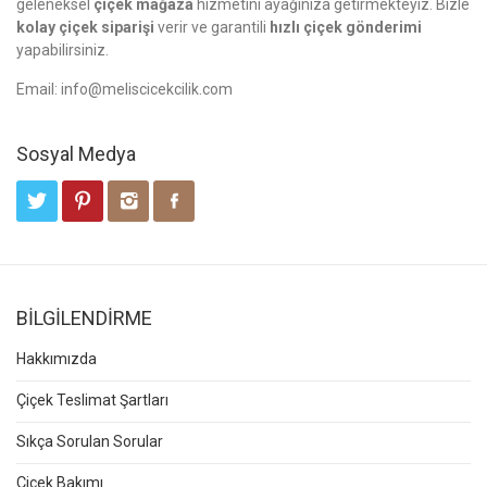
geleneksel
çiçek mağaza
hizmetini ayağınıza getirmekteyiz. Bizle
kolay çiçek siparişi
verir ve garantili
hızlı çiçek gönderimi
yapabilirsiniz.
Email:
info@meliscicekcilik.com
Sosyal Medya
BİLGİLENDİRME
Hakkımızda
Çiçek Teslimat Şartları
Sıkça Sorulan Sorular
Çiçek Bakımı