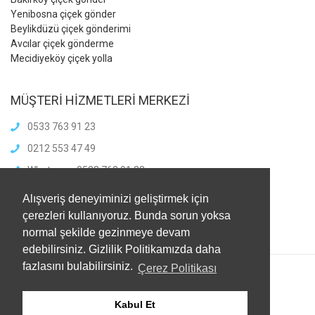
Yenibosna çiçek gönder
Beylikdüzü çiçek gönderimi
Avcılar çiçek gönderme
Mecidiyeköy çiçek yolla
MÜŞTERİ HİZMETLERİ MERKEZİ
0533 763 91 23
0212 553 47 49
Whatsapp: 0533 763 91 23
info@meliscicekcilik.com
Alışveriş deneyiminizi geliştirmek için
Haftaiçi :8.00-21.00
çerezleri kullanıyoruz. Bunda sorun yoksa
HaftaSonu:8.00-21.00
normal şekilde gezinmeye devam
edebilirsiniz. Gizlilik Politikamızda daha
fazlasını bulabilirsiniz.
Çerez Politikası
Kabul Et
© 2021
Melis Çiçekçilik
. Tüm Hakları Saklıdır