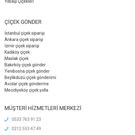
Yılbaşı Çiçekleri
ÇİÇEK GÖNDER
İstanbul çiçek siparişi
Ankara çiçek siparişi
İzmir çiçek siparişi
Kadıköy çiçek
Maslak çiçek
Bakırköy çiçek gönder
Yenibosna çiçek gönder
Beylikdüzü çiçek gönderimi
Avcılar çiçek gönderme
Mecidiyeköy çiçek yolla
MÜŞTERİ HİZMETLERİ MERKEZİ
0533 763 91 23
0212 553 47 49