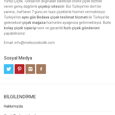
Yurtiçi Çiçek, Türkiye'nin doğrudan tüketiciye online çiçek hizmeti
veren geniş dağıtımlı
çiçekçi sitesi
dir. Biz Türkiye’nin dört bir
yanına ; haftanın 7 günü en taze çiçeklerle hizmet vermekteyiz..
Türkiye’nin
aynı gün Bedava çiçek teslimat hizmeti
ile Türkiye’de
geleneksel
çiçek mağaza
hizmetini ayağınıza getirmekteyiz. Bizle
kolay çiçek siparişi
verir ve garantili
hızlı çiçek gönderimi
yapabilirsiniz.
Email:
info@meliscicekcilik.com
Sosyal Medya
BİLGİLENDİRME
Hakkımızda