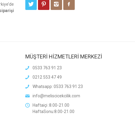
rkiye’de
siparişi
MÜŞTERİ HİZMETLERİ MERKEZİ
0533 763 91 23
0212 553 47 49
Whatsapp: 0533 763 91 23
info@meliscicekcilik.com
Haftaiçi :8.00-21.00
HaftaSonu:8.00-21.00