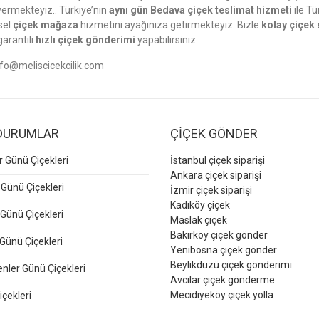
ermekteyiz.. Türkiye’nin
aynı gün Bedava çiçek teslimat hizmeti
ile Tü
sel
çiçek mağaza
hizmetini ayağınıza getirmekteyiz. Bizle
kolay çiçek 
garantili
hızlı çiçek gönderimi
yapabilirsiniz.
nfo@meliscicekcilik.com
DURUMLAR
ÇİÇEK GÖNDER
er Günü Çiçekleri
İstanbul çiçek siparişi
Ankara çiçek siparişi
 Günü Çiçekleri
İzmir çiçek siparişi
Kadıköy çiçek
Günü Çiçekleri
Maslak çiçek
Bakırköy çiçek gönder
Günü Çiçekleri
Yenibosna çiçek gönder
Beylikdüzü çiçek gönderimi
ler Günü Çiçekleri
Avcılar çiçek gönderme
Mecidiyeköy çiçek yolla
içekleri