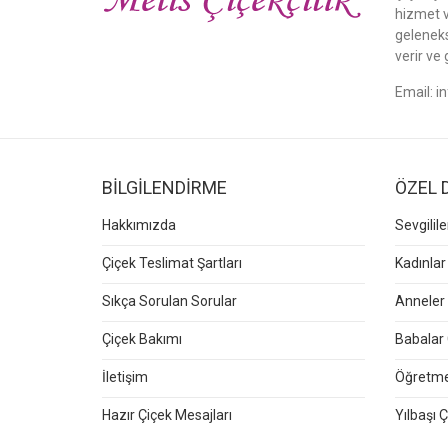
hizmet v
gelenek
verir ve 
Email:
i
BİLGİLENDİRME
ÖZEL 
Hakkımızda
Sevgilil
Çiçek Teslimat Şartları
Kadınlar
Sıkça Sorulan Sorular
Anneler 
Çiçek Bakımı
Babalar 
İletişim
Öğretmen
Hazır Çiçek Mesajları
Yılbaşı Ç