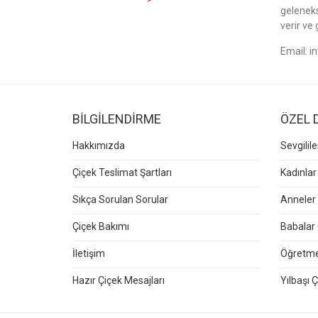
gelenek
verir ve 
Email:
i
BİLGİLENDİRME
ÖZEL 
Hakkımızda
Sevgilil
Çiçek Teslimat Şartları
Kadınlar
Sıkça Sorulan Sorular
Anneler 
Çiçek Bakımı
Babalar 
İletişim
Öğretmen
Hazır Çiçek Mesajları
Yılbaşı Ç