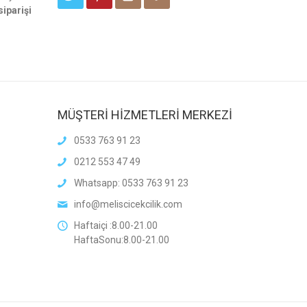
siparişi
MÜŞTERİ HİZMETLERİ MERKEZİ
0533 763 91 23
0212 553 47 49
Whatsapp: 0533 763 91 23
info@meliscicekcilik.com
Haftaiçi :8.00-21.00
HaftaSonu:8.00-21.00