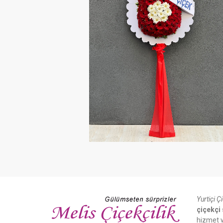
Yurtiçi Ç
çiçekçi 
hizmet v