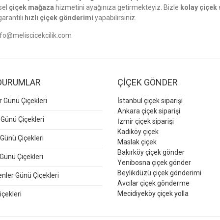
sel
çiçek mağaza
hizmetini ayağınıza getirmekteyiz. Bizle
kolay çiçek 
garantili
hızlı çiçek gönderimi
yapabilirsiniz.
nfo@meliscicekcilik.com
DURUMLAR
ÇİÇEK GÖNDER
er Günü Çiçekleri
İstanbul çiçek siparişi
Ankara çiçek siparişi
 Günü Çiçekleri
İzmir çiçek siparişi
Kadıköy çiçek
Günü Çiçekleri
Maslak çiçek
Bakırköy çiçek gönder
Günü Çiçekleri
Yenibosna çiçek gönder
Beylikdüzü çiçek gönderimi
ler Günü Çiçekleri
Avcılar çiçek gönderme
Mecidiyeköy çiçek yolla
içekleri