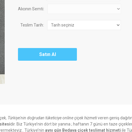
Alıcının Semti:
Teslim Tarih:
içek, Türkiye'nin doğrudan tüketiciye online çiçek hizmeti
veren geniş dağıtı
sitesi
dir. Biz Türkiye’nin dört bir yanına ; haftanın 7 günü en taze çiçekle
ermekteyiz.. Türkiye’nin
aynı gün Bedava çiçek teslimat hizmeti
ile Tü