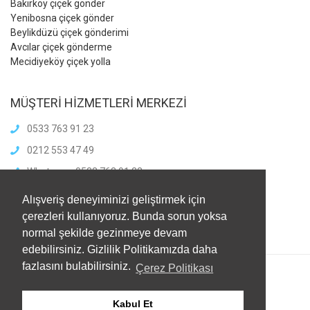
Bakırköy çiçek gönder
Yenibosna çiçek gönder
Beylikdüzü çiçek gönderimi
Avcılar çiçek gönderme
Mecidiyeköy çiçek yolla
MÜŞTERİ HİZMETLERİ MERKEZİ
0533 763 91 23
0212 553 47 49
Whatsapp: 0533 763 91 23
info@meliscicekcilik.com
Alışveriş deneyiminizi geliştirmek için
Haftaiçi :8.00-21.00
çerezleri kullanıyoruz. Bunda sorun yoksa
HaftaSonu:8.00-21.00
normal şekilde gezinmeye devam
edebilirsiniz. Gizlilik Politikamızda daha
fazlasını bulabilirsiniz.
Çerez Politikası
Kabul Et