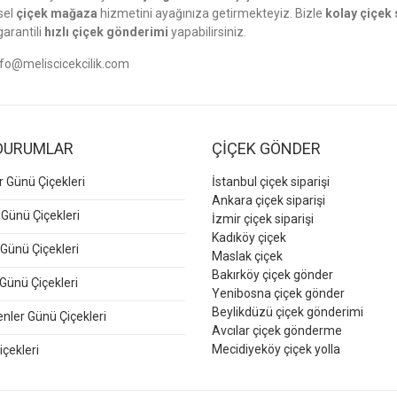
sel
çiçek mağaza
hizmetini ayağınıza getirmekteyiz. Bizle
kolay çiçek 
garantili
hızlı çiçek gönderimi
yapabilirsiniz.
nfo@meliscicekcilik.com
DURUMLAR
ÇİÇEK GÖNDER
er Günü Çiçekleri
İstanbul çiçek siparişi
Ankara çiçek siparişi
 Günü Çiçekleri
İzmir çiçek siparişi
Kadıköy çiçek
Günü Çiçekleri
Maslak çiçek
Bakırköy çiçek gönder
Günü Çiçekleri
Yenibosna çiçek gönder
Beylikdüzü çiçek gönderimi
ler Günü Çiçekleri
Avcılar çiçek gönderme
Mecidiyeköy çiçek yolla
içekleri