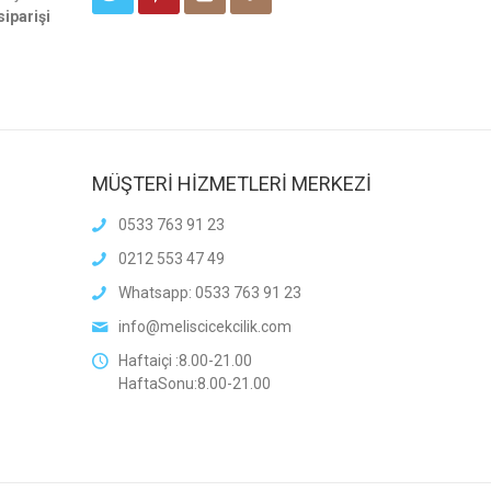
siparişi
MÜŞTERİ HİZMETLERİ MERKEZİ
0533 763 91 23
0212 553 47 49
Whatsapp: 0533 763 91 23
info@meliscicekcilik.com
Haftaiçi :8.00-21.00
HaftaSonu:8.00-21.00