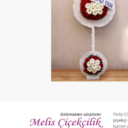
Yurtiçi Ç
çiçekçi 
hizmet v