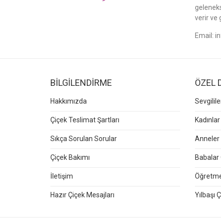
gelenek
verir ve 
Email:
i
BİLGİLENDİRME
ÖZEL 
Hakkımızda
Sevgilil
Çiçek Teslimat Şartları
Kadınlar
Sıkça Sorulan Sorular
Anneler 
Çiçek Bakımı
Babalar 
İletişim
Öğretmen
Hazır Çiçek Mesajları
Yılbaşı Ç