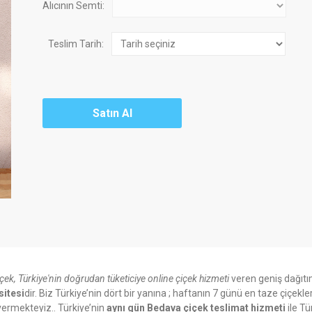
Alıcının Semti:
Teslim Tarih:
içek, Türkiye'nin doğrudan tüketiciye online çiçek hizmeti
veren geniş dağıtı
sitesi
dir. Biz Türkiye’nin dört bir yanına ; haftanın 7 günü en taze çiçekle
ermekteyiz.. Türkiye’nin
aynı gün Bedava çiçek teslimat hizmeti
ile Tü