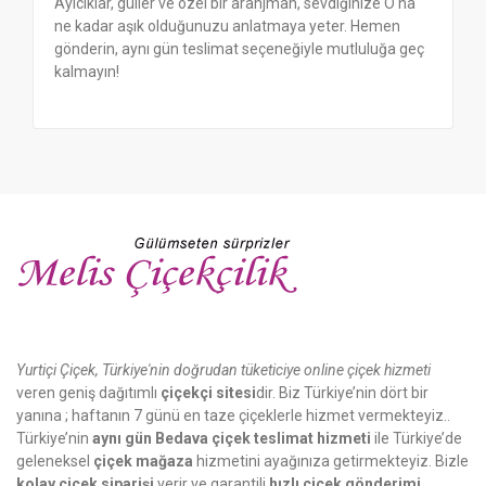
Ayıcıklar, güller ve özel bir aranjman, sevdiğinize O'na
ne kadar aşık olduğunuzu anlatmaya yeter. Hemen
gönderin, aynı gün teslimat seçeneğiyle mutluluğa geç
kalmayın!
Yurtiçi Çiçek, Türkiye'nin doğrudan tüketiciye online çiçek hizmeti
veren geniş dağıtımlı
çiçekçi sitesi
dir. Biz Türkiye’nin dört bir
yanına ; haftanın 7 günü en taze çiçeklerle hizmet vermekteyiz..
Türkiye’nin
aynı gün Bedava çiçek teslimat hizmeti
ile Türkiye’de
geleneksel
çiçek mağaza
hizmetini ayağınıza getirmekteyiz. Bizle
kolay çiçek siparişi
verir ve garantili
hızlı çiçek gönderimi