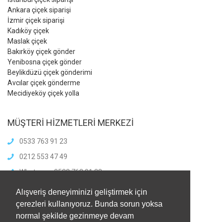
Ankara çiçek siparişi
İzmir çiçek siparişi
Kadıköy çiçek
Maslak çiçek
Bakırköy çiçek gönder
Yenibosna çiçek gönder
Beylikdüzü çiçek gönderimi
Avcılar çiçek gönderme
Mecidiyeköy çiçek yolla
MÜŞTERİ HİZMETLERİ MERKEZİ
0533 763 91 23
0212 553 47 49
Whatsapp: 0533 763 91 23
info@meliscicekcilik.com
Alışveriş deneyiminizi geliştirmek için
Haftaiçi :8.00-21.00
çerezleri kullanıyoruz. Bunda sorun yoksa
HaftaSonu:8.00-21.00
normal şekilde gezinmeye devam