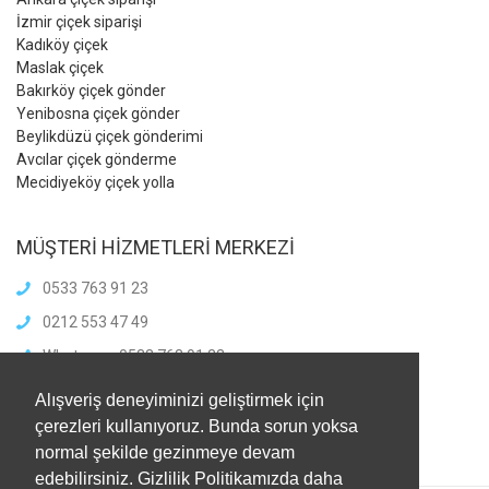
İzmir çiçek siparişi
Kadıköy çiçek
Maslak çiçek
Bakırköy çiçek gönder
Yenibosna çiçek gönder
Beylikdüzü çiçek gönderimi
Avcılar çiçek gönderme
Mecidiyeköy çiçek yolla
MÜŞTERİ HİZMETLERİ MERKEZİ
0533 763 91 23
0212 553 47 49
Whatsapp: 0533 763 91 23
info@meliscicekcilik.com
Alışveriş deneyiminizi geliştirmek için
Haftaiçi :8.00-21.00
çerezleri kullanıyoruz. Bunda sorun yoksa
HaftaSonu:8.00-21.00
normal şekilde gezinmeye devam
edebilirsiniz. Gizlilik Politikamızda daha