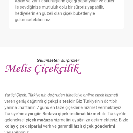
Aşkın ve zarif dokunuşların çiçeği papatyalar ve güller
ile sevdiğinize mutluluk dolu bir sürpriz yapabilir,
hediyelerin en güzeli olan çiçek buketleriyle
gülümsetebilirsiniz.
Yurtiçi Çiçek, Türkiye'nin doğrudan tüketiciye online çiçek hizmeti
veren geniş dağıtımlı
çiçekçi sitesi
dir. Biz Türkiye’nin dört bir
yanına ; haftanın 7 günü en taze çiçeklerle hizmet vermekteyiz..
Türkiye’nin
aynı gün Bedava çiçek teslimat hizmeti
ile Türkiye’de
geleneksel
çiçek mağaza
hizmetini ayağınıza getirmekteyiz. Bizle
kolay çiçek siparişi
verir ve garantili
hızlı çiçek gönderimi
yapabilirsiniz.